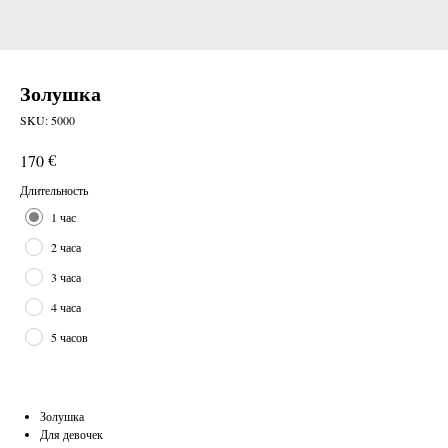
Золушка
SKU:
5000
€
170
Длительность
1 час
2 часа
3 часа
4 часа
5 часов
Золушка
Для девочек