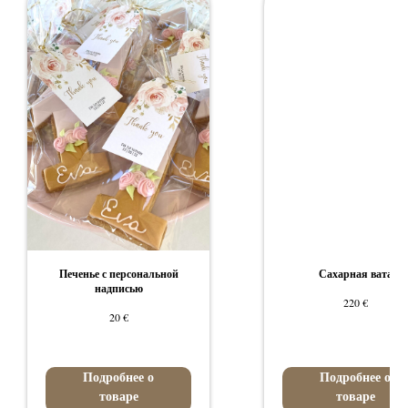
Печенье с персональной
Сахарная вата
надписью
€
220
€
20
Подробнее о
Подробнее о
товаре
товаре