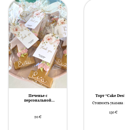
Печенье с
Торт “Cake Design
персональной
Стоимость указана за 1
надписью
150
€
20
€