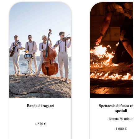
Banda di ragazzi
Spettacolo di fuoco ed effe
speciali
Durata 30 minuti
€
4 870
€
1 600