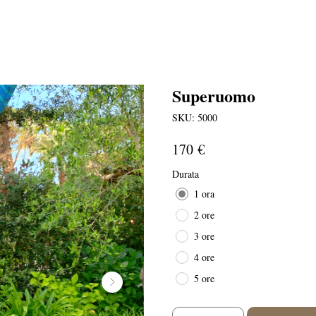
Superuomo
SKU:
5000
€
170
Durata
1 ora
2 ore
3 ore
4 ore
5 ore