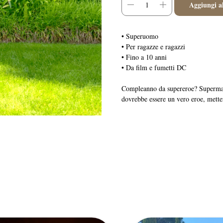
Aggiungi al
• Superuomo
• Per ragazze e ragazzi
• Fino a 10 anni
• Da film e fumetti DC
Compleanno da supereroe? Superman f
dovrebbe essere un vero eroe, metterà