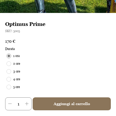
Optimus Prime
SKU:
5005
170
€
Durata
1 ora
2 ore
3 ore
4 ore
5 ore
Aggiungi al carrello