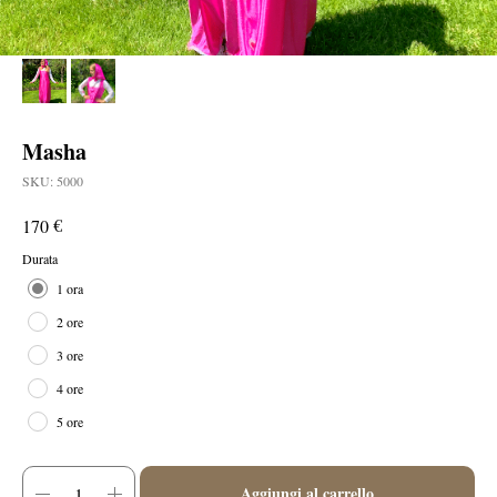
Masha
SKU:
5000
€
170
Durata
1 ora
2 ore
3 ore
4 ore
5 ore
Aggiungi al carrello